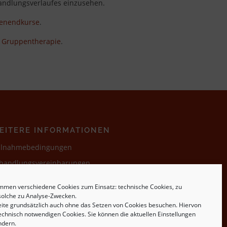
ehandlungsverlaufes einzusehen.
henendkurse
.
d Gruppentherapie
.
EITERE INFORMATIONEN
ilnahmebedingungen
handlungsvereinbarungen
tenschutzerklärung nach der DSGVO
mmen verschiedene Cookies zum Einsatz: technische Cookies, zu
shé Feldenkrais
olche zu Analyse-Zwecken.
ite grundsätzlich auch ohne das Setzen von Cookies besuchen. Hiervon
ranstaltungen
hnisch notwendigen Cookies. Sie können die aktuellen Einstellungen
ndern.
okie Richtlinie EU