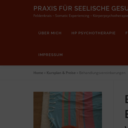
Zum
PRAXIS FÜR SEELISCHE GES
Inhalt
Feldenkrais – Somatic Experiencing – Körperpsychotherapi
springen
ÜBER MICH
HP PSYCHOTHERAPIE
IMPRESSUM
Home
»
Kursplan & Preise
»
Behandlungsvereinbarungen