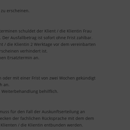
h zu erscheinen.
rminen schuldet der Klient / die Klientin Frau
er Ausfallbetrag ist sofort ohne Frist zahlbar.
nt / die Klientin 2 Werktage vor dem vereinbarten
scheinen verhindert ist.
nen Ersatztermin an.
 oder mit einer Frist von zwei Wochen gekündigt
h an.
n Weiterbehandlung behilflich.
muss für den Fall der Auskunftserteilung an
Zwecken der fachlichen Rücksprache mit dem dem
 Klienten / die Klientin entbunden werden.