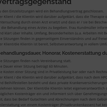
Vertragsgegenstand
u den Einzelsitzungen wird ein Behandlungsvertrag geschlossen.
er Klient / die Klientin wird darüber aufgeklärt, dass die Therapie
ntersuchung durch einen Arzt ersetzt und dass er / sie bei Beschwe
n die Behandlung eines Arztes zu begeben. Frau Kundmüller inform
nd klärt über Inhalte, Umfang, Besonderheiten (u.a. Arbeiten mit B
ie Sitzungen finden in gegenseitigem Einverständnis und auf freiwill
er Klient/die Klientin ist bereit, Selbstverantwortung in vollem 
ehandlungsdauer, Honorar, Kostenerstattung du
ie Sitzungen finden nach Vereinbarung statt.
ie Dauer einer Sitzung beträgt 60 Minuten.
ie Kosten einer Sitzung sind in Privatleistung bar oder nach Rechn
er Klient / die Klientin wird darüber aufgeklärt, dass nach dem H
nd Beihilfestellen besteht und dass private Krankenversicherungen
blehnen können. Der Klient/die Klientin leitet eigenverantwortlic
öglichen Kostenträger ein und informiert sich über Genehmigung
it, dass bei Bedarf Gutachten und Abrechnungen nach dem GebüH e
eilerstattung von einem Kostenträger (Privatkrankenkassen) hat ke