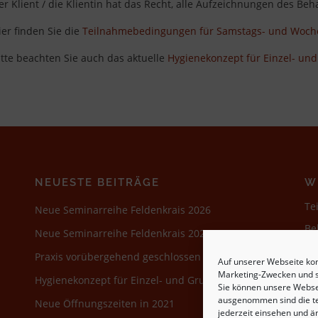
er Klient / die Klientin hat das Recht, alle Aufzeichnungen des B
ier finden Sie die
Teilnahmebedingungen für Samstags- und Woc
itte beachten Sie auch das aktuelle
Hygienekonzept für Einzel- un
NEUESTE BEITRÄGE
W
Te
Neue Seminarreihe Feldenkrais 2026
Be
Neue Seminarreihe Feldenkrais 2025
Da
Praxis vorübergehend geschlossen
Auf unserer Webseite ko
Mo
Marketing-Zwecken und s
Hygienekonzept für Einzel- und Gruppentherapie
Sie können unsere Webse
Ve
ausgenommen sind die tec
Neue Öffnungszeiten in 2021
jederzeit einsehen und ä
Co