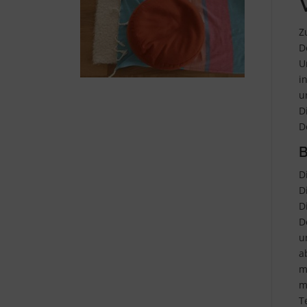
Z
D
U
i
u
D
D
B
D
D
D
D
u
a
m
m
T