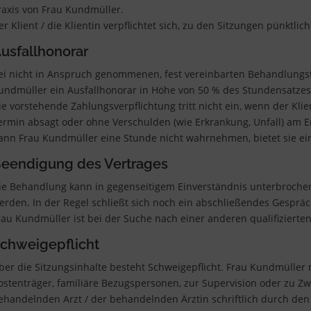
raxis von Frau Kundmüller.
er Klient / die Klientin verpflichtet sich, zu den Sitzungen pünktlic
usfallhonorar
ei nicht in Anspruch genommenen, fest vereinbarten Behandlungste
undmüller ein Ausfallhonorar in Höhe von 50 % des Stundensatzes. D
ie vorstehende Zahlungsverpflichtung tritt nicht ein, wenn der Klie
ermin absagt oder ohne Verschulden (wie Erkrankung, Unfall) am Er
ann Frau Kundmüller eine Stunde nicht wahrnehmen, bietet sie ei
eendigung des Vertrages
ie Behandlung kann in gegenseitigem Einverständnis unterbrochen
erden. In der Regel schließt sich noch ein abschließendes Gespräc
rau Kundmüller ist bei der Suche nach einer anderen qualifizierte
chweigepflicht
ber die Sitzungsinhalte besteht Schweigepflicht. Frau Kundmüller 
ostenträger, familiäre Bezugspersonen, zur Supervision oder zu 
ehandelnden Arzt / der behandelnden Ärztin schriftlich durch den