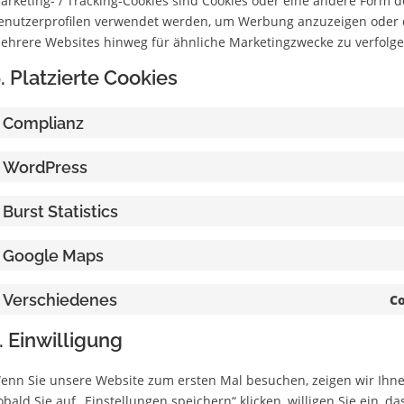
arketing- / Tracking-Cookies sind Cookies oder eine andere Form de
enutzerprofilen verwendet werden, um Werbung anzuzeigen oder d
ehrere Websites hinweg für ähnliche Marketingzwecke zu verfolge
. Platzierte Cookies
Complianz
WordPress
Burst Statistics
Google Maps
Verschiedenes
Co
. Einwilligung
enn Sie unsere Website zum ersten Mal besuchen, zeigen wir Ihnen
obald Sie auf „Einstellungen speichern“ klicken, willigen Sie ein, d