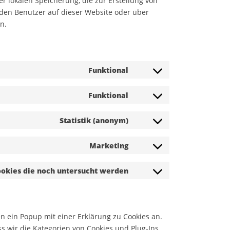
r lokalen Speicherung, die zur Erstellung von
en Benutzer auf dieser Website oder über
n.
Funktional
Consent
to
Funktional
service
Consent
complianz
to
Statistik (anonym)
service
Consent
wordpress
to
Marketing
service
Consent
burst-
to
okies die noch untersucht werden
statistics
service
Consent
google-
to
maps
service
verschiedenes
 ein Popup mit einer Erklärung zu Cookies an.
ass wir die Kategorien von Cookies und Plug-Ins