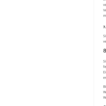
v
V
m
7
S
v
8
S
f
E
e
B
W
W