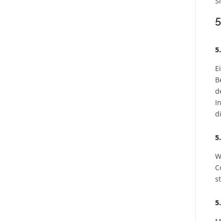
S
5
5
E
B
d
I
d
5
W
C
s
5