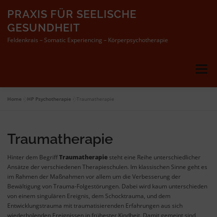
Zum
PRAXIS FÜR SEELISCHE
Inhalt
springen
GESUNDHEIT
Feldenkrais – Somatic Experiencing – Körperpsychotherapie
Menü
Home
»
HP Psychotherapie
»
Traumatherapie
ÜBER MICH
HP PSYCHOTHERAPIE
Traumatherapie
FELDENKRAIS
Hinter dem Begriff
Traumatherapie
steht eine Reihe unterschiedlicher
Ansätze der verschiedenen Therapieschulen. Im klassischen Sinne geht es
im Rahmen der Maßnahmen vor allem um die Verbesserung der
PROGRESSIVE MUSKELRELAXATION
Bewältigung von Trauma-Folgestörungen. Dabei wird kaum unterschieden
von einem singulären Ereignis, dem Schocktrauma, und dem
Entwicklungstrauma mit traumatisierenden Erfahrungen aus sich
KURSPLAN & PREISE
KONTAKT
IMPRESSUM
wiederholenden Ereignissen in frühester Kindheit. Damit gemeint sind