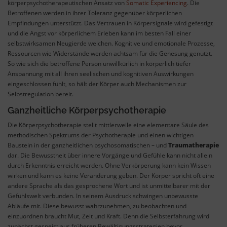
körperpsychotherapeutischen Ansatz von
Somatic Experiencing
. Die
Betroffenen werden in ihrer Toleranz gegenüber körperlichen
Empfindungen unterstützt. Das Vertrauen in Körpersignale wird gefestigt
und die Angst vor körperlichem Erleben kann im besten Fall einer
selbstwirksamen Neugierde weichen. Kognitive und emotionale Prozesse,
Ressourcen wie Widerstände werden achtsam für die Genesung genutzt.
So wie sich die betroffene Person unwillkürlich in körperlich tiefer
Anspannung mit all ihren seelischen und kognitiven Auswirkungen
eingeschlossen fühlt, so hält der Körper auch Mechanismen zur
Selbstregulation bereit.
Ganzheitliche Körperpsychotherapie
Die Körperpsychotherapie stellt mittlerweile eine elementare Säule des
methodischen Spektrums der Psychotherapie und einen wichtigen
Baustein in der ganzheitlichen psychosomatischen – und
Traumatherapie
dar. Die Bewusstheit über innere Vorgänge und Gefühle kann nicht allein
durch Erkenntnis erreicht werden. Ohne Verkörperung kann kein Wissen
wirken und kann es keine Veränderung geben. Der Körper spricht oft eine
andere Sprache als das gesprochene Wort und ist unmittelbarer mit der
Gefühlswelt verbunden. In seinem Ausdruck schwingen unbewusste
Abläufe mit. Diese bewusst wahrzunehmen, zu beobachten und
einzuordnen braucht Mut, Zeit und Kraft. Denn die Selbsterfahrung wird
zunächst gespeist aus früheren Bewältigungsstrategien bevor