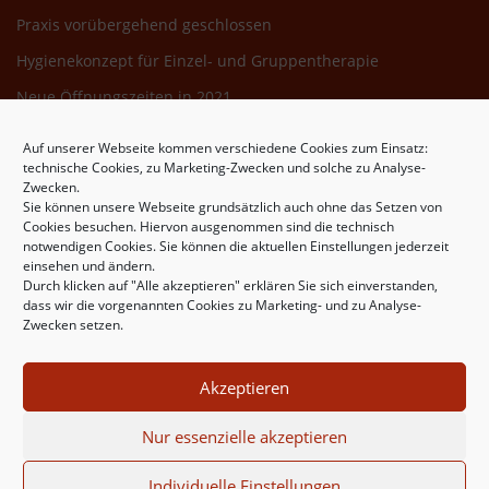
Praxis vorübergehend geschlossen
Hygienekonzept für Einzel- und Gruppentherapie
Neue Öffnungszeiten in 2021
Auf unserer Webseite kommen verschiedene Cookies zum Einsatz:
WEITERE INFORMATIONEN
technische Cookies, zu Marketing-Zwecken und solche zu Analyse-
Zwecken.
Teilnahmebedingungen
Sie können unsere Webseite grundsätzlich auch ohne das Setzen von
Cookies besuchen. Hiervon ausgenommen sind die technisch
Behandlungsvereinbarungen
notwendigen Cookies. Sie können die aktuellen Einstellungen jederzeit
Datenschutzerklärung nach der DSGVO
einsehen und ändern.
Durch klicken auf "Alle akzeptieren" erklären Sie sich einverstanden,
Moshé Feldenkrais
dass wir die vorgenannten Cookies zu Marketing- und zu Analyse-
Zwecken setzen.
Veranstaltungen
Cookie Richtlinie EU
Akzeptieren
Nur essenzielle akzeptieren
Individuelle Einstellungen