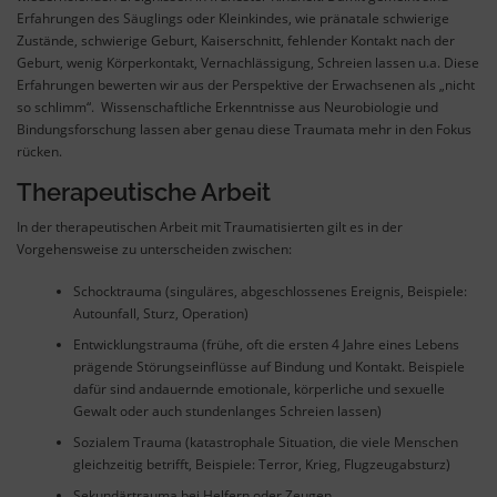
Erfahrungen des Säuglings oder Kleinkindes, wie pränatale schwierige
Zustände, schwierige Geburt, Kaiserschnitt, fehlender Kontakt nach der
Geburt, wenig Körperkontakt, Vernachlässigung, Schreien lassen u.a. Diese
Erfahrungen bewerten wir aus der Perspektive der Erwachsenen als „nicht
so schlimm“. Wissenschaftliche Erkenntnisse aus Neurobiologie und
Bindungsforschung lassen aber genau diese Traumata mehr in den Fokus
rücken.
Therapeutische Arbeit
In der therapeutischen Arbeit mit Traumatisierten gilt es in der
Vorgehensweise zu unterscheiden zwischen:
Schocktrauma (singuläres, abgeschlossenes Ereignis, Beispiele:
Autounfall, Sturz, Operation)
Entwicklungstrauma (frühe, oft die ersten 4 Jahre eines Lebens
prägende Störungseinflüsse auf Bindung und Kontakt. Beispiele
dafür sind andauernde emotionale, körperliche und sexuelle
Gewalt oder auch stundenlanges Schreien lassen)
Sozialem Trauma (katastrophale Situation, die viele Menschen
gleichzeitig betrifft, Beispiele: Terror, Krieg, Flugzeugabsturz)
Sekundärtrauma bei Helfern oder Zeugen