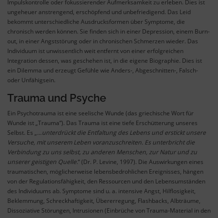
Impulskontrolle oder fokussierender Aufmerksamkeit zu erleben. Dies ist
ungeheuer anstrengend, erschöpfend und unbefriedigend. Das Leid
bekommt unterschiedliche Ausdrucksformen über Symptome, die
chronisch werden können. Sie finden sich in einer Depression, einem Burn-
out, in einer Angststörung oder in chronischen Schmerzen wieder. Das
Individuum ist unwissentlich weit entfernt von einer erfolgreichen
Integration dessen, was geschehen ist, in die eigene Biographie. Dies ist
ein Dilemma und erzeugt Gefühle wie Anders-, Abgeschnitten-, Falsch-
oder Unfähigsein.
Trauma und Psyche
Ein Psychotrauma ist eine seelische Wunde (das griechische Wort für
Wunde ist „Trauma“). Das Trauma ist eine tiefe Erschütterung unseres
Selbst. Es „
…unterdrückt die Entfaltung des Lebens und erstickt unsere
Versuche, mit unserem Leben voranzuschreiten. Es unterbricht die
Verbindung zu uns selbst, zu anderen Menschen, zur Natur und zu
unserer geistigen Quelle.
“ (Dr. P. Levine, 1997). Die Auswirkungen eines
traumatischen, möglicherweise lebensbedrohlichen Ereignisses, hängen
von der Regulationsfähigkeit, den Ressourcen und den Lebensumständen
des Individuums ab. Symptome sind u. a. intensive Angst, Hilflosigkeit,
Beklemmung, Schreckhaftigkeit, Übererregung, Flashbacks, Albträume,
Dissoziative Störungen, Intrusionen (Einbrüche von Trauma-Material in den